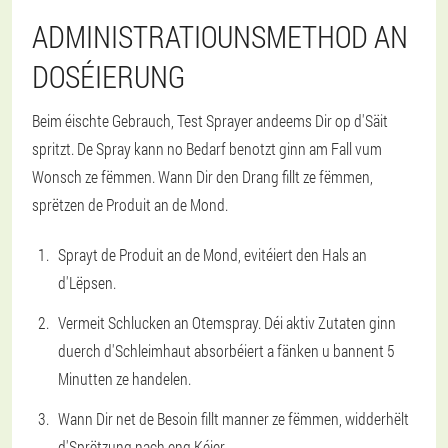
ADMINISTRATIOUNSMETHOD AN
DOSÉIERUNG
Beim éischte Gebrauch, Test Sprayer andeems Dir op d'Säit
spritzt. De Spray kann no Bedarf benotzt ginn am Fall vum
Wonsch ze fëmmen. Wann Dir den Drang fillt ze fëmmen,
sprëtzen de Produit an de Mond.
Sprayt de Produit an de Mond, evitéiert den Hals an
d'Lëpsen.
Vermeit Schlucken an Otemspray. Déi aktiv Zutaten ginn
duerch d'Schleimhaut absorbéiert a fänken u bannent 5
Minutten ze handelen.
Wann Dir net de Besoin fillt manner ze fëmmen, widderhëlt
d'Sprëtzung nach eng Kéier.