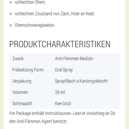
schlechten Otem;
schlechten Zoustand vun Zänn, Hoer an Neel;
Otemschwieregkeeten.
PRODUKTCHARAKTERISTIKEN
Zweck
Anti-Fëmmen Medizin
Fräisetzung Form
Oral Spray
Verpakung
Sprayfläsch a Kartongskëscht
Volumen
26 ml
Schmaacht
Kee Goût
Am Package enthält Instruktiounen. Liest et virsiichteg ier Dir
den Anti-Fëmmen Agent benotzt.