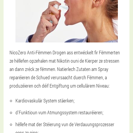
NicoZero Anti-Fëmmen Drogen ass entwéckelt fir Fëmmerten
ze hëllefen opzehalen mat Nikotin ouni de Kierper ze stressen
an dann zréck ze fëmmen. Natierlech Zutaten am Spray
reparéieren de Schued verursaacht duerch Fëmmen, a
produzéieren och déif Entgiftung um cellulärem Niveau:
Kardiovaskulär System stäerken;
d'Funktioun vum Atmungssystem restauréieren;
hëllefe mat der Stéierung vun de Verdauungsprozesser
eens ze ginn;