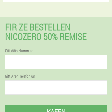
FIR ZE BESTELLEN
NICOZERO 50% REMISE
Gitt däin Numm an
Gitt Ären Telefon un
KAFEN