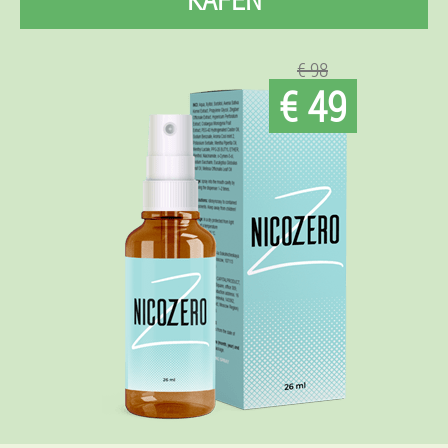
€ 98
€ 49