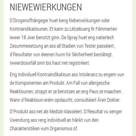
NIEWEWIERKUNGEN
D'Drogenofhängeger huet keng Nebenwirkungen oder
Kontraindikatiounen. Et kann zu Lëtzebuerg fir Fëmmerten
iwwer 18 Joer benotzt ginn. De Spray huet eng natierlech
Zesummesetzung an ass all Stadien vun Tester passéiert,
d'Resultater vun deenen hunn hir Sécherheet bestätegt.
Iwwerdosisfäll sinn bis haut net registréiert.
Eng individuell Kontraindikatioun ass Intoleranz zu engem vun
de Komponenten am Produkt. Am Fall vun allergesche
Reaktiounen, stoppt et ze benotzen an eng Paus ze maachen.
Wann d'Reaktioun erëm opdaucht, consultéiert Ären Dokter.
D'Produkt ass net als Medizin klasséiert. D'Resultat vu senger
Uwendung ass reng individuell an hänkt vun den
Charakteristiken vum Organismus of.