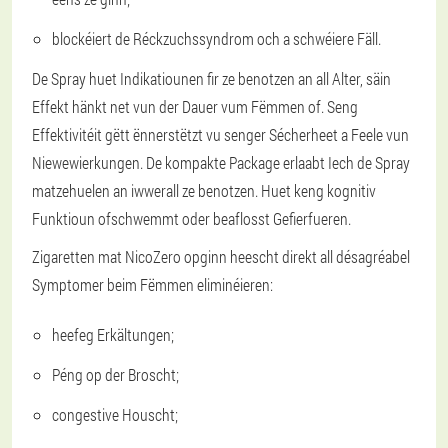
blockéiert de Réckzuchssyndrom och a schwéiere Fäll.
De Spray huet Indikatiounen fir ze benotzen an all Alter, säin
Effekt hänkt net vun der Dauer vum Fëmmen of. Seng
Effektivitéit gëtt ënnerstëtzt vu senger Sécherheet a Feele vun
Niewewierkungen. De kompakte Package erlaabt Iech de Spray
matzehuelen an iwwerall ze benotzen. Huet keng kognitiv
Funktioun ofschwemmt oder beaflosst Gefierfueren.
Zigaretten mat NicoZero opginn heescht direkt all désagréabel
Symptomer beim Fëmmen eliminéieren:
heefeg Erkältungen;
Péng op der Broscht;
congestive Houscht;