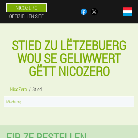
NICOZERO
OFFIZIELLEN SITE
STIED ZU LËTZEBUERG
WOU SE GELIWWERT
GËTT NICOZERO
NicoZero
Stied
Lëtzebuerg
FIR ZE BESTELLEN