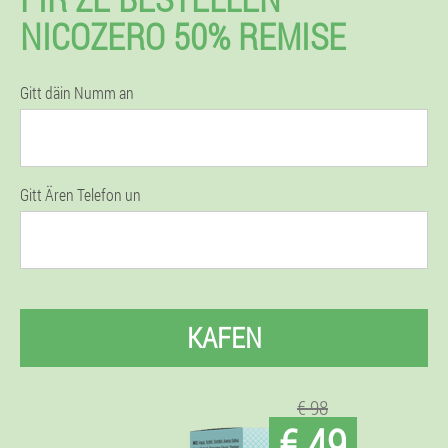
NICOZERO 50% REMISE
Gitt däin Numm an
Gitt Ären Telefon un
KAFEN
€ 98
€ 49