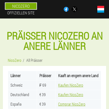
NICOZERO
OFFIZIELLEN SITE
PRÄISSER NICOZERO AN
ANERE LÄNNER
NicoZero
All Präisser
Länner
Präisser
Kaaft an engem anere Land
Schweiz
₣ 69
Kaufen NicoZero
Deutschland
€ 39
Kaufen NicoZero
España
€ 39
Comprar NicoZero