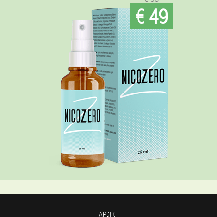
€ 49
APDIKT